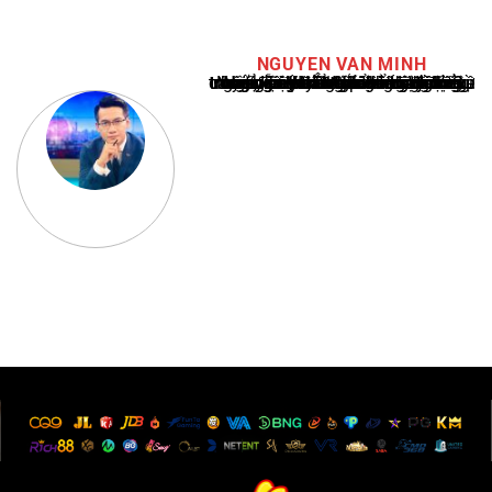
NGUYEN VAN MINH
Nguyễn Văn Minh là một trong những chuyên gia hàng đầu về báo cáo tin tức thể thao tại Việt Nam, với hơn 10 năm hoạt động trong ngành. Ông có kiến thức sâu rộng và kinh nghiệm đáng kể trong việc phân tích và báo cáo về các sự kiện thể thao hàng đầu. Sự hiểu biết sâu sắc của ông về ngành này đã giúp ông xây dựng uy tín và danh tiếng trong cộng đồng báo chí thể thao.