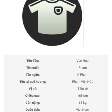
Tên đầu:
Van Huu
Tên cuối:
Pham
Tên ngắn:
V. Pham
Tên tại quê hương:
Phạm Văn Hữu
Vị trí:
Tiền vệ
Chiều cao:
165 cm
Cân nặng:
65 kg
Quốc tịch:
Viet Nam