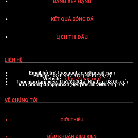
BẢNG XẾP HẠNG
KẾT QUẢ BÓNG ĐÁ
LỊCH THI ĐẤU
LIÊN HỆ
Email hỗ trợ
:
thovangtv.pro@gmail.com
Hotline
: 0376 482 915 (Hỗ trợ 24/7)
Website
:
https://tamit.org/
Thời gian làm việc
: Thứ 2 – Chủ Nhật, từ 08:00 đến 23:00
Văn phòng đại diện
: 25 Nguyễn Trãi, Phường Bến Thành, Quận 1, TP. Hồ Chí Minh
VỀ CHÚNG TÔI
GIỚI THIỆU
ĐIỀU KHOẢN ĐIỀU KIỆN