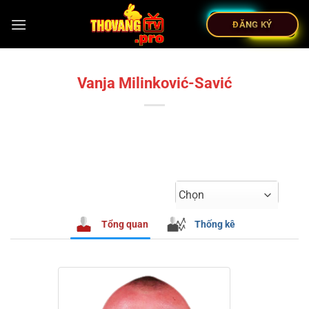
ĐĂNG KÝ
Vanja Milinković-Savić
Chọn
Tổng quan
Thống kê