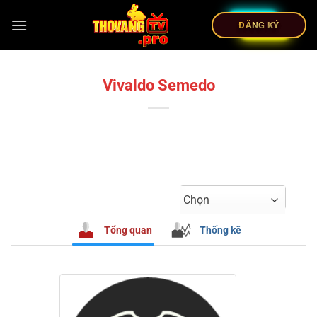
ĐĂNG KÝ
Vivaldo Semedo
Chọn
Tổng quan
Thống kê