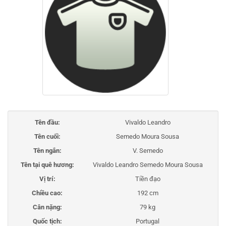
Tên đầu:
Vivaldo Leandro
Tên cuối:
Semedo Moura Sousa
Tên ngắn:
V. Semedo
Tên tại quê hương:
Vivaldo Leandro Semedo Moura Sousa
Vị trí:
Tiền đạo
Chiều cao:
192 cm
Cân nặng:
79 kg
Quốc tịch:
Portugal