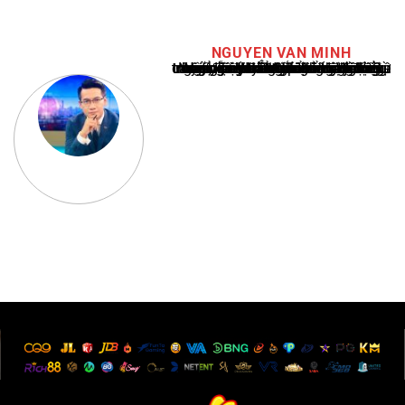
NGUYEN VAN MINH
Nguyễn Văn Minh là một trong những chuyên gia hàng đầu về báo cáo tin tức thể thao tại Việt Nam, với hơn 10 năm hoạt động trong ngành. Ông có kiến thức sâu rộng và kinh nghiệm đáng kể trong việc phân tích và báo cáo về các sự kiện thể thao hàng đầu. Sự hiểu biết sâu sắc của ông về ngành này đã giúp ông xây dựng uy tín và danh tiếng trong cộng đồng báo chí thể thao.