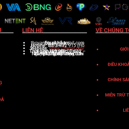
LIÊN HỆ
VỀ CHÚNG T
I
thovangtv.pro@gmail.com
Email hỗ trợ
:
Hotline
: 0376 482 915 (Hỗ trợ 24/7)
Website
:
https://tamit.org/
GIỚI
Thời gian làm việc
: Thứ 2 – Chủ Nhật, từ 08:00 đến 23:00
Văn phòng đại diện
: 25 Nguyễn Trãi, Phường Bến Thành, Quận 1, TP. Hồ Chí Minh
ĐIỀU KHOẢ
CHÍNH SÁ
G
MIỄN TRỪ 
ĐÁ
LI