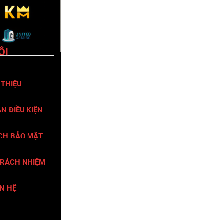
ÔI
 THIỆU
N ĐIỀU KIỆN
CH BẢO MẬT
TRÁCH NHIỆM
ÊN HỆ