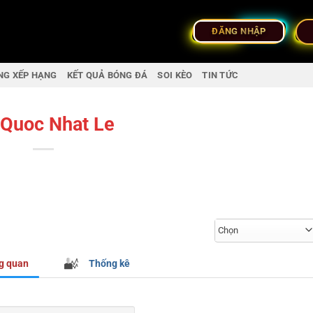
ĐĂNG NHẬP
NG XẾP HẠNG
KẾT QUẢ BÓNG ĐÁ
SOI KÈO
TIN TỨC
 Quoc Nhat Le
Chọn
g quan
Thống kê