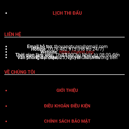
LỊCH THI ĐẤU
LIÊN HỆ
Email hỗ trợ
:
thovangtv.pro@gmail.com
Hotline
: 0376 482 915 (Hỗ trợ 24/7)
Website
:
https://tamit.org/
Thời gian làm việc
: Thứ 2 – Chủ Nhật, từ 08:00 đến 23:00
Văn phòng đại diện
: 25 Nguyễn Trãi, Phường Bến Thành, Quận 1, TP. Hồ Chí Minh
VỀ CHÚNG TÔI
GIỚI THIỆU
ĐIỀU KHOẢN ĐIỀU KIỆN
CHÍNH SÁCH BẢO MẬT