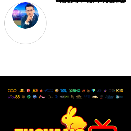
Nguyễn Văn Minh là một trong những chuyên gia hàng đầu về báo cáo tin tức thể thao tại Việt Nam, với hơn 10 năm hoạt động trong ngành. Ông có kiến thức sâu rộng và kinh nghiệm đáng kể trong việc phân tích và báo cáo về các sự kiện thể thao hàng đầu. Sự hiểu biết sâu sắc của ông về ngành này đã giúp ông xây dựng uy tín và danh tiếng trong cộng đồng báo chí thể thao.