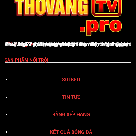
ThoVangTV
là nền tảng giải trí thể thao trực tuyến uy tín, cung cấp đầy đủ tỷ lệ kèo nhà cái cập nhật từng phút, lịch thi đấu, bảng xếp hạng, kết quả bóng đá, Livescore, cùng nhận định & dự đoán chuyên sâu. Giao diện thân thiện, tốc độ tải nhanh và hỗ trợ xuất sắc qua hotline 24/7 giúp ThoVangTV khẳng định vị thế là điểm đến vàng của người yêu bóng đá
SẢN PHẨM NỔI TRỘI
SOI KÈO
TIN TỨC
BẢNG XẾP HẠNG
KẾT QUẢ BÓNG ĐÁ