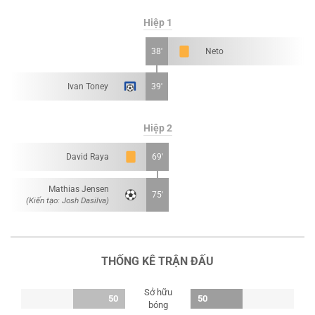
Hiệp 1
38'
Neto
Ivan Toney
39'
Hiệp 2
David Raya
69'
Mathias Jensen
75'
(Kiến tạo: Josh Dasilva)
THỐNG KÊ TRẬN ĐẤU
Sở hữu
50
50
bóng