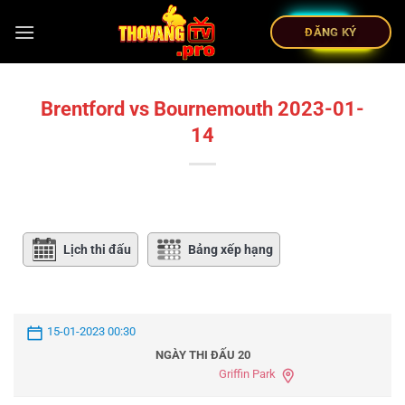
ĐĂNG KÝ
Brentford vs Bournemouth 2023-01-
14
Lịch thi đấu
Bảng xếp hạng
15-01-2023 00:30
NGÀY THI ĐẤU 20
Griffin Park