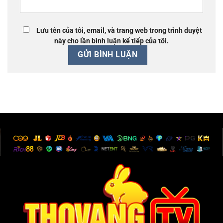
Lưu tên của tôi, email, và trang web trong trình duyệt
này cho lần bình luận kế tiếp của tôi.