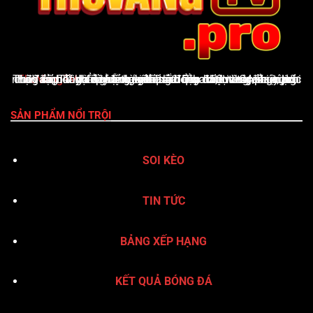
ThoVangTV
là nền tảng giải trí thể thao trực tuyến uy tín, cung cấp đầy đủ tỷ lệ kèo nhà cái cập nhật từng phút, lịch thi đấu, bảng xếp hạng, kết quả bóng đá, Livescore, cùng nhận định & dự đoán chuyên sâu. Giao diện thân thiện, tốc độ tải nhanh và hỗ trợ xuất sắc qua hotline 24/7 giúp ThoVangTV khẳng định vị thế là điểm đến vàng của người yêu bóng đá
SẢN PHẨM NỔI TRỘI
SOI KÈO
TIN TỨC
BẢNG XẾP HẠNG
KẾT QUẢ BÓNG ĐÁ