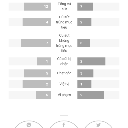
Tổng cú
12
7
sút
Cú sút
4
trúng mục
2
tiêu
Cú sút
không
7
3
trúng mục
tiêu
Cú sút bị
1
2
chặn
Phạt góc
5
3
Việt vị
2
1
Vi phạm
5
9