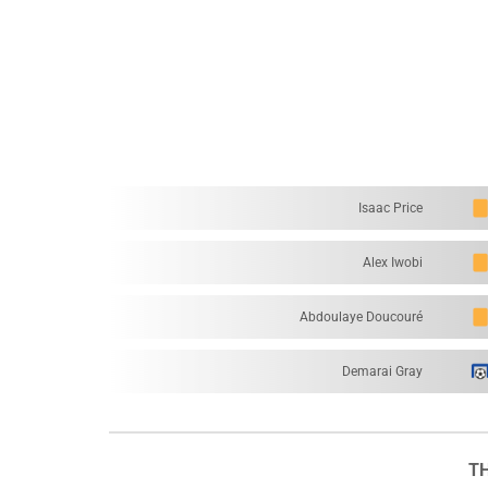
Isaac Price
Alex Iwobi
Abdoulaye Doucouré
Demarai Gray
T