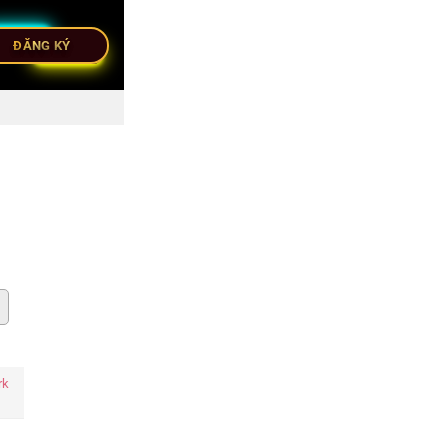
ĐĂNG KÝ
rk