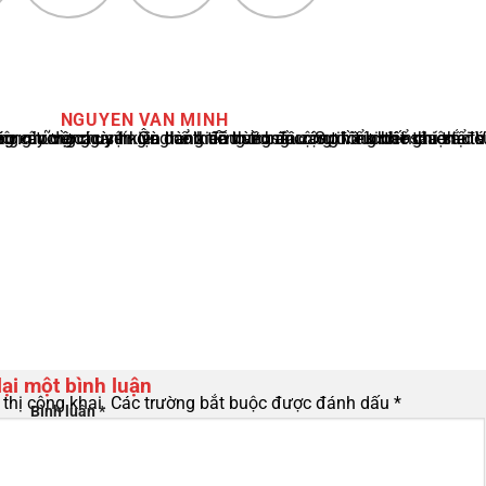
NGUYEN VAN MINH
m hoạt động trong ngành. Ông có kiến thức sâu rộng và kinh nghiệm đáng kể trong việc phân tích và báo cáo về các sự kiện thể thao hàng đầu. Sự hiểu biết sâu sắc của ông về ngành này đã giúp ông xây dựng uy tín và danh tiếng trong cộng đồng báo c
lại một bình luận
thị công khai.
Các trường bắt buộc được đánh dấu
*
Bình luận
*