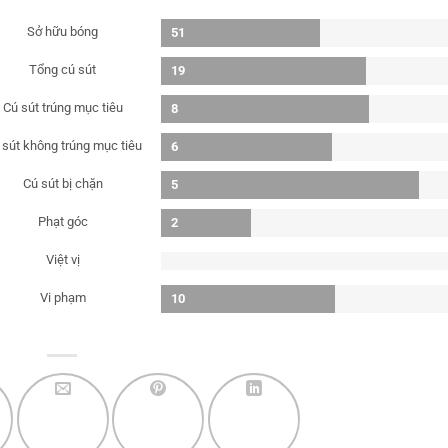
Sở hữu bóng
51
Tổng cú sút
19
Cú sút trúng mục tiêu
8
 sút không trúng mục tiêu
6
Cú sút bị chặn
5
Phạt góc
2
Việt vị
Vi phạm
10