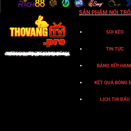
SẢN PHẨM NỔI TRỘ
SOI KÈO
TIN TỨC
ThoVangTV
là nền tảng giải trí thể thao trực tuyến uy tín, cung cấp đầy đủ tỷ lệ kèo nhà cái cập nhật từng phút, lịch thi đấu, bảng xếp hạng, kết quả bóng đá, Livescore, cùng nhận định & dự đoán chuyên sâu. Giao diện thân thiện, tốc độ tải nhanh và hỗ trợ xuất sắc qua hotline 24/7 giúp ThoVangTV khẳng định vị thế là điểm đến vàng của người yêu bóng đá
BẢNG XẾP HẠN
KẾT QUẢ BÓNG 
LỊCH THI ĐẤU