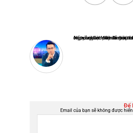
Nguyễn Văn Minh là một trong những chuyên gia hàng đầu về báo cáo tin tức thể thao tại Việt Nam, với hơn 10 nă
Để 
Email của bạn sẽ không được hiển 