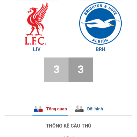
LIV
BRH
3
3
Tổng quan
Đội hình
THỐNG KÊ CẦU THỦ