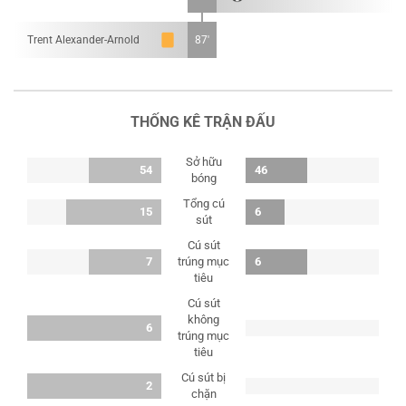
Trent Alexander-Arnold
87'
THỐNG KÊ TRẬN ĐẤU
Sở hữu
54
46
bóng
Tổng cú
15
6
sút
Cú sút
7
trúng mục
6
tiêu
Cú sút
không
6
trúng mục
tiêu
Cú sút bị
2
chặn