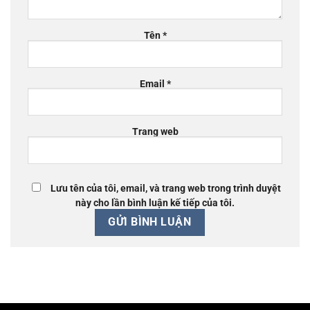
Tên
*
Email
*
Trang web
Lưu tên của tôi, email, và trang web trong trình duyệt
này cho lần bình luận kế tiếp của tôi.