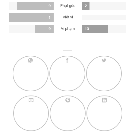
Phạt góc
9
2
Việt vị
1
Vi phạm
9
13