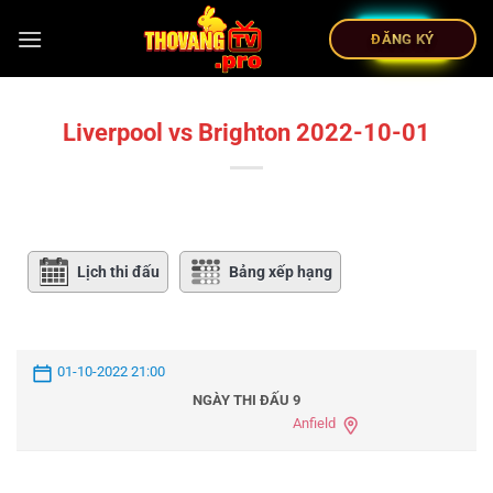
ĐĂNG KÝ
Liverpool vs Brighton 2022-10-01
Lịch thi đấu
Bảng xếp hạng
01-10-2022 21:00
NGÀY THI ĐẤU 9
Anfield