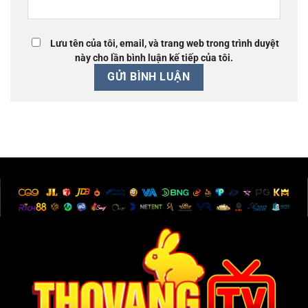
Lưu tên của tôi, email, và trang web trong trình duyệt
này cho lần bình luận kế tiếp của tôi.