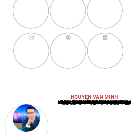
NGUYEN VAN MINH
Nguyễn Văn Minh là một trong những chuyên gia hàng đầu về báo cáo tin tức thể thao tại Việt Nam, với hơn 10 năm hoạt động trong ngành. Ông có kiến thức sâu rộng và kinh nghiệm đáng kể trong việc phân tích và báo cáo về các sự kiện thể thao hàng đầu. Sự hiểu biết sâu sắc của ông về ngành này đã giúp ông xây dựng uy tín và danh tiếng trong cộng đồng báo chí thể thao.