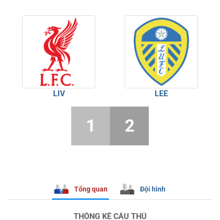
LIV
LEE
1
2
Tổng quan
Đội hình
THỐNG KÊ CẦU THỦ