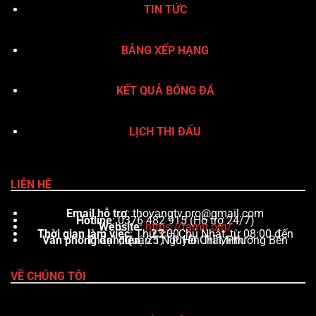
TIN TỨC
BẢNG XẾP HẠNG
KẾT QUẢ BÓNG ĐÁ
LỊCH THI ĐẤU
LIÊN HỆ
Email hỗ trợ
:
thovangtv.pro@gmail.com
Hotline
: 0376 482 915 (Hỗ trợ 24/7)
Website
:
https://tamit.org/
Thời gian làm việc
: Thứ 2 – Chủ Nhật, từ 08:00 đến 23:00
Văn phòng đại diện
: 25 Nguyễn Trãi, Phường Bến Thành, Quận 1, TP. Hồ Chí Minh
VỀ CHÚNG TÔI