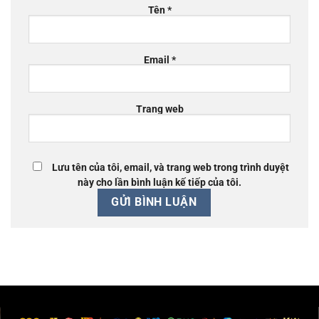
Tên
*
Email
*
Trang web
Lưu tên của tôi, email, và trang web trong trình duyệt
này cho lần bình luận kế tiếp của tôi.