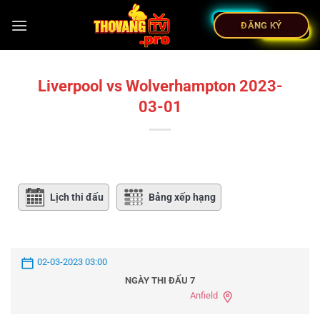
ĐĂNG KÝ
Liverpool vs Wolverhampton 2023-
03-01
Lịch thi đấu
Bảng xếp hạng
02-03-2023 03:00
NGÀY THI ĐẤU 7
Anfield