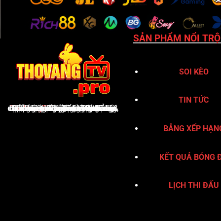
SẢN PHẨM NỔI TRỘ
SOI KÈO
TIN TỨC
ThoVangTV
là nền tảng giải trí thể thao trực tuyến uy tín, cung cấp đầy đủ tỷ lệ kèo nhà cái cập nhật từng phút, lịch thi đấu, bảng xếp hạng, kết quả bóng đá, Livescore, cùng nhận định & dự đoán chuyên sâu. Giao diện thân thiện, tốc độ tải nhanh và hỗ trợ xuất sắc qua hotline 24/7 giúp ThoVangTV khẳng định vị thế là điểm đến vàng của người yêu bóng đá
BẢNG XẾP HẠN
KẾT QUẢ BÓNG 
LỊCH THI ĐẤU