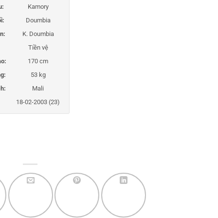
u:
Kamory
i:
Doumbia
n:
K. Doumbia
Tiền vệ
ao:
170 cm
g:
53 kg
h:
Mali
18-02-2003 (23)