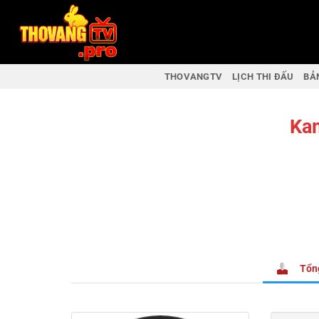
THOVANGTV
LỊCH THI ĐẤU
BẢ
Ka
Tổn