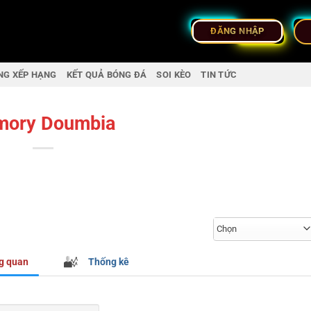
ĐĂNG NHẬP
NG XẾP HẠNG
KẾT QUẢ BÓNG ĐÁ
SOI KÈO
TIN TỨC
mory Doumbia
Chọn
g quan
Thống kê