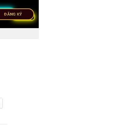
ĐĂNG KÝ