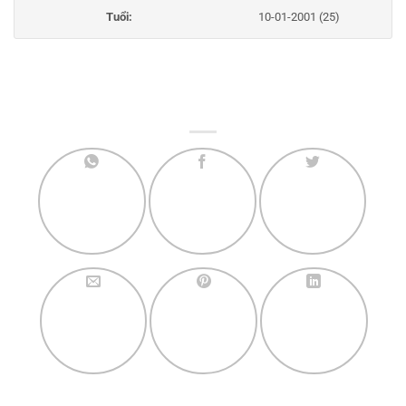
Tuổi:
10-01-2001 (25)