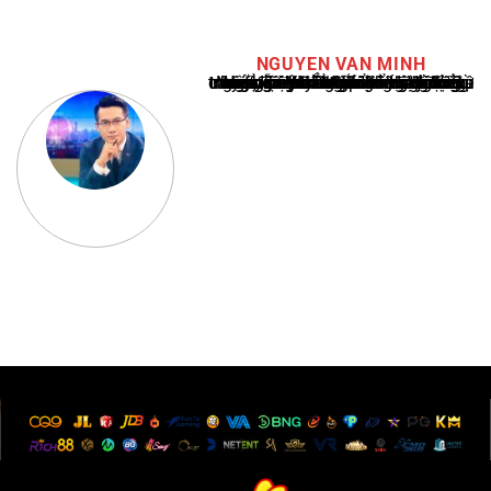
NGUYEN VAN MINH
Nguyễn Văn Minh là một trong những chuyên gia hàng đầu về báo cáo tin tức thể thao tại Việt Nam, với hơn 10 năm hoạt động trong ngành. Ông có kiến thức sâu rộng và kinh nghiệm đáng kể trong việc phân tích và báo cáo về các sự kiện thể thao hàng đầu. Sự hiểu biết sâu sắc của ông về ngành này đã giúp ông xây dựng uy tín và danh tiếng trong cộng đồng báo chí thể thao.