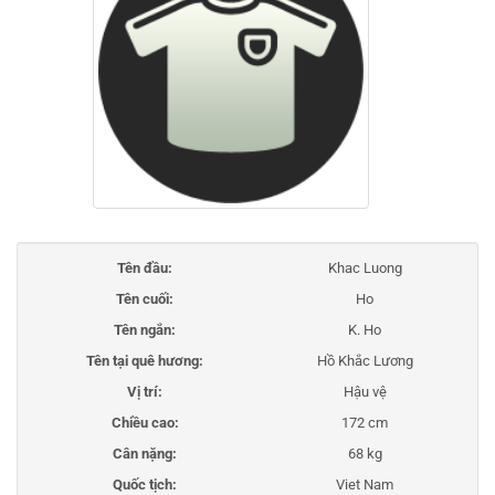
Tên đầu:
Khac Luong
Tên cuối:
Ho
Tên ngắn:
K. Ho
Tên tại quê hương:
Hồ Khắc Lương
Vị trí:
Hậu vệ
Chiều cao:
172 cm
Cân nặng:
68 kg
Quốc tịch:
Viet Nam