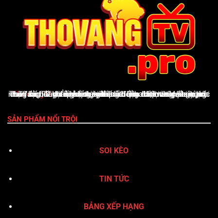
ThoVangTV
là nền tảng giải trí thể thao trực tuyến uy tín, cung cấp đầy đủ tỷ lệ kèo nhà cái cập nhật từng phút, lịch thi đấu, bảng xếp hạng, kết quả bóng đá, Livescore, cùng nhận định & dự đoán chuyên sâu. Giao diện thân thiện, tốc độ tải nhanh và hỗ trợ xuất sắc qua hotline 24/7 giúp ThoVangTV khẳng định vị thế là điểm đến vàng của người yêu bóng đá
SẢN PHẨM NỔI TRỘI
SOI KÈO
TIN TỨC
BẢNG XẾP HẠNG