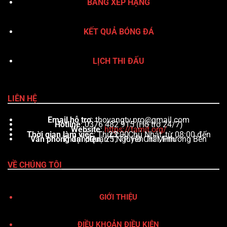
BẢNG XẾP HẠNG
KẾT QUẢ BÓNG ĐÁ
LỊCH THI ĐẤU
LIÊN HỆ
Email hỗ trợ
:
thovangtv.pro@gmail.com
Hotline
: 0376 482 915 (Hỗ trợ 24/7)
Website
:
https://tamit.org/
Thời gian làm việc
: Thứ 2 – Chủ Nhật, từ 08:00 đến 23:00
Văn phòng đại diện
: 25 Nguyễn Trãi, Phường Bến Thành, Quận 1, TP. Hồ Chí Minh
VỀ CHÚNG TÔI
GIỚI THIỆU
ĐIỀU KHOẢN ĐIỀU KIỆN