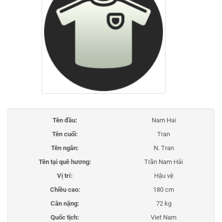
Tên đầu:
Nam Hai
Tên cuối:
Tran
Tên ngắn:
N. Tran
Tên tại quê hương:
Trần Nam Hải
Vị trí:
Hậu vệ
Chiều cao:
180 cm
Cân nặng:
72 kg
Quốc tịch:
Viet Nam