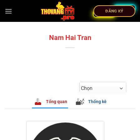
ĐĂNG KÝ
Nam Hai Tran
Chọn
Tổng quan
Thống kê