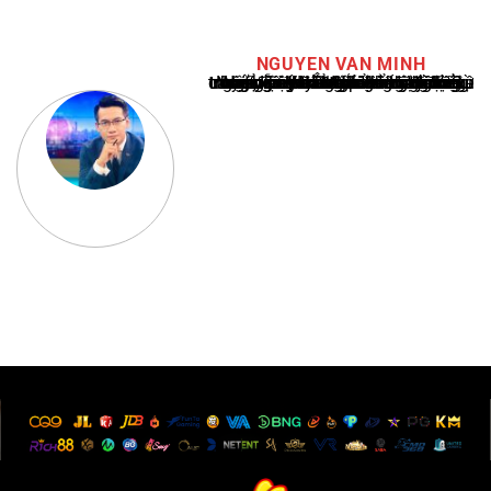
NGUYEN VAN MINH
Nguyễn Văn Minh là một trong những chuyên gia hàng đầu về báo cáo tin tức thể thao tại Việt Nam, với hơn 10 năm hoạt động trong ngành. Ông có kiến thức sâu rộng và kinh nghiệm đáng kể trong việc phân tích và báo cáo về các sự kiện thể thao hàng đầu. Sự hiểu biết sâu sắc của ông về ngành này đã giúp ông xây dựng uy tín và danh tiếng trong cộng đồng báo chí thể thao.