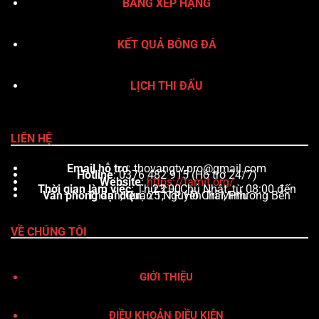
BẢNG XẾP HẠNG
KẾT QUẢ BÓNG ĐÁ
LỊCH THI ĐẤU
LIÊN HỆ
Email hỗ trợ
:
thovangtv.pro@gmail.com
Hotline
: 0376 482 915 (Hỗ trợ 24/7)
Website
:
https://tamit.org/
Thời gian làm việc
: Thứ 2 – Chủ Nhật, từ 08:00 đến 23:00
Văn phòng đại diện
: 25 Nguyễn Trãi, Phường Bến Thành, Quận 1, TP. Hồ Chí Minh
VỀ CHÚNG TÔI
GIỚI THIỆU
ĐIỀU KHOẢN ĐIỀU KIỆN