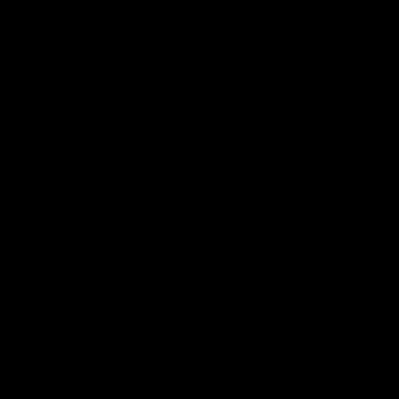
Tuổi:
02-10-1995 (30)