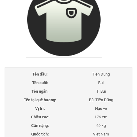
Tên đầu:
Tien Dung
Tên cuối:
Bui
Tên ngắn:
T. Bui
Tên tại quê hương:
Bùi Tiến Dũng
Vị trí:
Hậu vệ
Chiều cao:
176 cm
Cân nặng:
69 kg
Quốc tịch:
Viet Nam