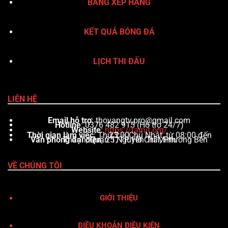
BẢNG XẾP HẠNG
KẾT QUẢ BÓNG ĐÁ
LỊCH THI ĐẤU
LIÊN HỆ
Email hỗ trợ
:
thovangtv.pro@gmail.com
Hotline
: 0376 482 915 (Hỗ trợ 24/7)
Website
:
https://tamit.org/
Thời gian làm việc
: Thứ 2 – Chủ Nhật, từ 08:00 đến 23:00
Văn phòng đại diện
: 25 Nguyễn Trãi, Phường Bến Thành, Quận 1, TP. Hồ Chí Minh
VỀ CHÚNG TÔI
GIỚI THIỆU
ĐIỀU KHOẢN ĐIỀU KIỆN