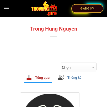
ĐĂNG KÝ
Trong Hung Nguyen
Chọn
Tổng quan
Thống kê