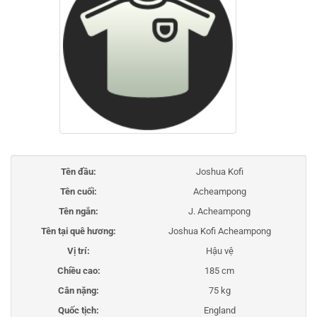
Tên đầu:
Joshua Kofi
Tên cuối:
Acheampong
Tên ngắn:
J. Acheampong
Tên tại quê hương:
Joshua Kofi Acheampong
Vị trí:
Hậu vệ
Chiều cao:
185 cm
Cân nặng:
75 kg
Quốc tịch:
England