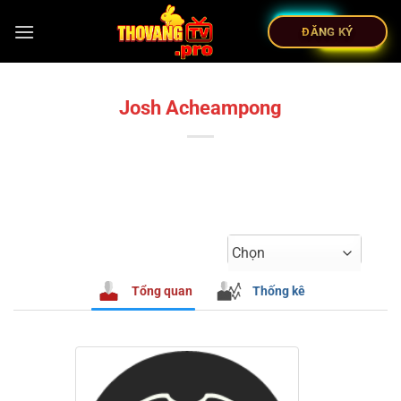
ĐĂNG KÝ
Josh Acheampong
Chọn
Tổng quan
Thống kê