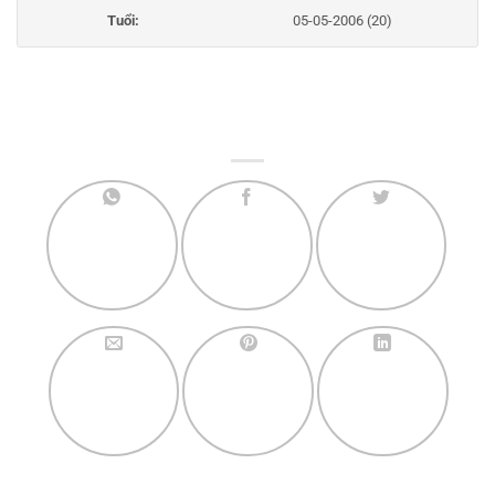
Tuổi:
05-05-2006 (20)