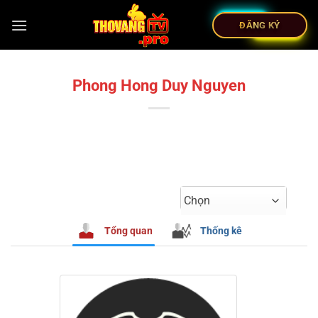
ĐĂNG KÝ
Phong Hong Duy Nguyen
Chọn
Tổng quan
Thống kê