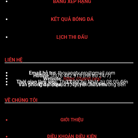
BẢNG XẾP HẠNG
KẾT QUẢ BÓNG ĐÁ
LỊCH THI ĐẤU
LIÊN HỆ
Email hỗ trợ
:
thovangtv.pro@gmail.com
Hotline
: 0376 482 915 (Hỗ trợ 24/7)
Website
:
https://tamit.org/
Thời gian làm việc
: Thứ 2 – Chủ Nhật, từ 08:00 đến 23:00
Văn phòng đại diện
: 25 Nguyễn Trãi, Phường Bến Thành, Quận 1, TP. Hồ Chí Minh
VỀ CHÚNG TÔI
GIỚI THIỆU
ĐIỀU KHOẢN ĐIỀU KIỆN