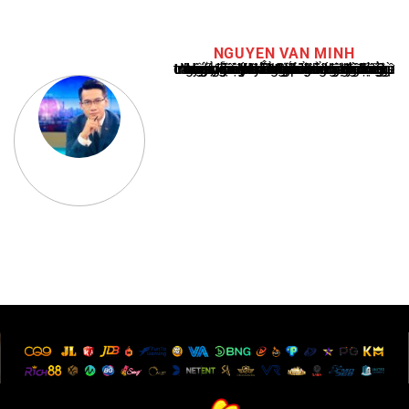
NGUYEN VAN MINH
Nguyễn Văn Minh là một trong những chuyên gia hàng đầu về báo cáo tin tức thể thao tại Việt Nam, với hơn 10 năm hoạt động trong ngành. Ông có kiến thức sâu rộng và kinh nghiệm đáng kể trong việc phân tích và báo cáo về các sự kiện thể thao hàng đầu. Sự hiểu biết sâu sắc của ông về ngành này đã giúp ông xây dựng uy tín và danh tiếng trong cộng đồng báo chí thể thao.