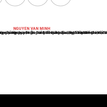
NGUYEN VAN MINH
m hoạt động trong ngành. Ông có kiến thức sâu rộng và kinh nghiệm đáng kể trong việc phân tích và báo cáo về các sự kiện thể thao hàng đầu. Sự hiểu biết sâu sắc của ông về ngành này đã giúp ông xây dựng uy tín và danh tiếng trong cộng đồng báo c