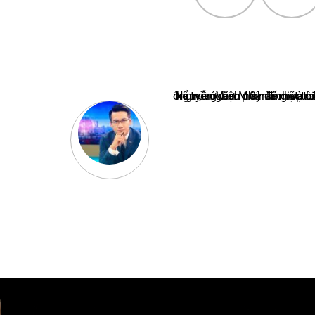
Nguyễn Văn Minh là một trong những chuyên gia hàng đầu về báo cáo tin tức thể thao tại Việt Nam, với hơn 10 nă