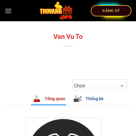
ĐĂNG KÝ
Van Vu To
Chọn
Tổng quan
Thống kê