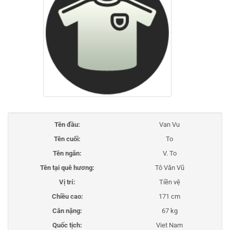
Tên đầu:
Van Vu
Tên cuối:
To
Tên ngắn:
V. To
Tên tại quê hương:
Tô Văn Vũ
Vị trí:
Tiền vệ
Chiều cao:
171 cm
Cân nặng:
67 kg
Quốc tịch:
Viet Nam