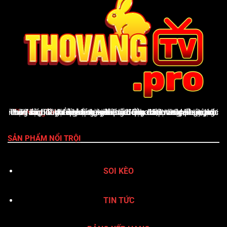
ThoVangTV
là nền tảng giải trí thể thao trực tuyến uy tín, cung cấp đầy đủ tỷ lệ kèo nhà cái cập nhật từng phút, lịch thi đấu, bảng xếp hạng, kết quả bóng đá, Livescore, cùng nhận định & dự đoán chuyên sâu. Giao diện thân thiện, tốc độ tải nhanh và hỗ trợ xuất sắc qua hotline 24/7 giúp ThoVangTV khẳng định vị thế là điểm đến vàng của người yêu bóng đá
SẢN PHẨM NỔI TRỘI
SOI KÈO
TIN TỨC