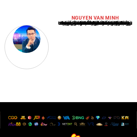
NGUYEN VAN MINH
Nguyễn Văn Minh là một trong những chuyên gia hàng đầu về báo cáo tin tức thể thao tại Việt Nam, với hơn 10 năm hoạt động trong ngành. Ông có kiến thức sâu rộng và kinh nghiệm đáng kể trong việc phân tích và báo cáo về các sự kiện thể thao hàng đầu. Sự hiểu biết sâu sắc của ông về ngành này đã giúp ông xây dựng uy tín và danh tiếng trong cộng đồng báo chí thể thao.