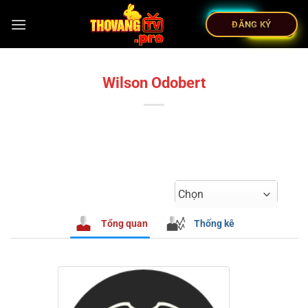
ĐĂNG KÝ
Wilson Odobert
Chọn
Tổng quan
Thống kê