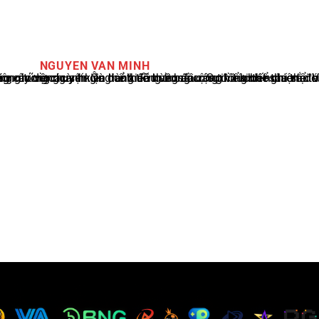
NGUYEN VAN MINH
m hoạt động trong ngành. Ông có kiến thức sâu rộng và kinh nghiệm đáng kể trong việc phân tích và báo cáo về các sự kiện thể thao hàng đầu. Sự hiểu biết sâu sắc của ông về ngành này đã giúp ông xây dựng uy tín và danh tiếng trong cộng đồng báo c