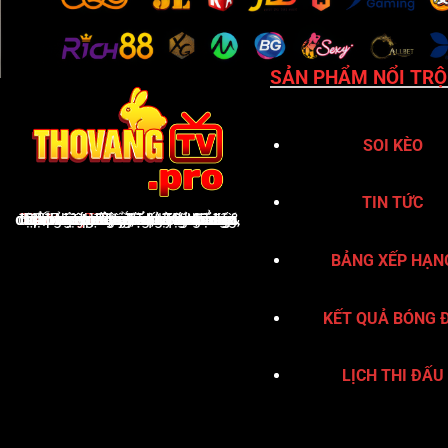
SẢN PHẨM NỔI TRỘ
SOI KÈO
TIN TỨC
ThoVangTV
là nền tảng giải trí thể thao trực tuyến uy tín, cung cấp đầy đủ tỷ lệ kèo nhà cái cập nhật từng phút, lịch thi đấu, bảng xếp hạng, kết quả bóng đá, Livescore, cùng nhận định & dự đoán chuyên sâu. Giao diện thân thiện, tốc độ tải nhanh và hỗ trợ xuất sắc qua hotline 24/7 giúp ThoVangTV khẳng định vị thế là điểm đến vàng của người yêu bóng đá
BẢNG XẾP HẠN
KẾT QUẢ BÓNG 
LỊCH THI ĐẤU