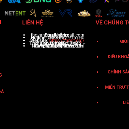
LIÊN HỆ
VỀ CHÚNG T
I
thovangtv.pro@gmail.com
Email hỗ trợ
:
Hotline
: 0376 482 915 (Hỗ trợ 24/7)
Website
:
https://tamit.org/
GIỚI
Thời gian làm việc
: Thứ 2 – Chủ Nhật, từ 08:00 đến 23:00
Văn phòng đại diện
: 25 Nguyễn Trãi, Phường Bến Thành, Quận 1, TP. Hồ Chí Minh
ĐIỀU KHOẢ
CHÍNH SÁ
G
MIỄN TRỪ 
ĐÁ
LI