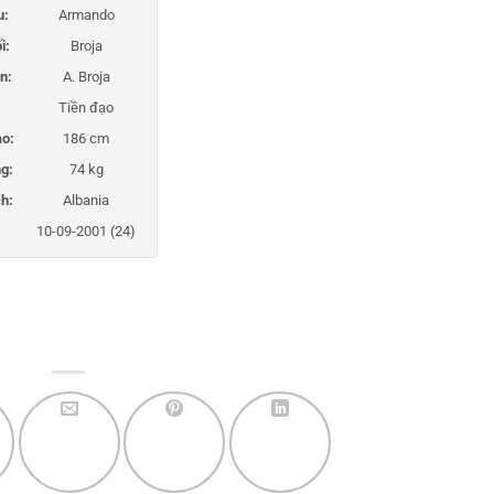
u:
Armando
i:
Broja
n:
A. Broja
Tiền đạo
ao:
186 cm
g:
74 kg
h:
Albania
10-09-2001 (24)