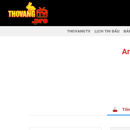
THOVANGTV
LỊCH THI ĐẤU
BẢ
Ar
Tổn