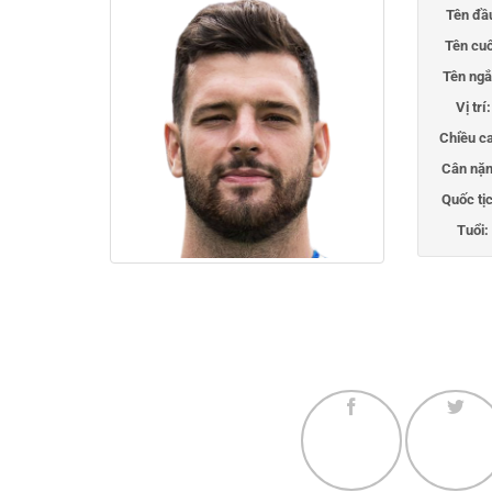
Tên đầ
Tên cuố
Tên ngắ
Vị trí:
Chiều c
Cân nặn
Quốc tịc
Tuổi: