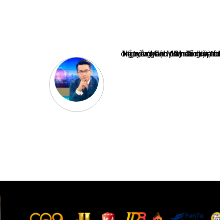
Nguyễn Văn Minh là một trong những chuyên gia hàng đầu về báo cáo tin tức thể thao tại Việt Nam, với hơn 10 nă