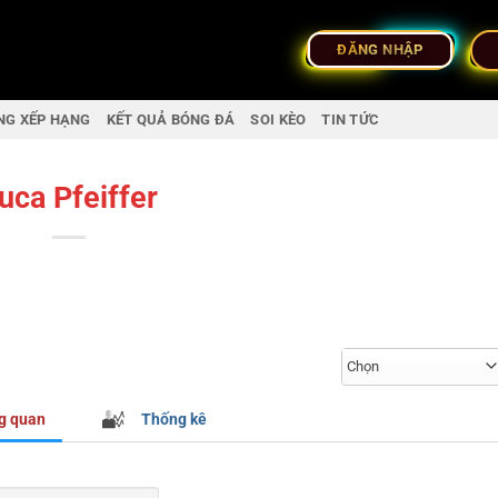
ĐĂNG NHẬP
NG XẾP HẠNG
KẾT QUẢ BÓNG ĐÁ
SOI KÈO
TIN TỨC
uca Pfeiffer
Chọn
g quan
Thống kê