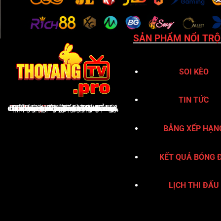
SẢN PHẨM NỔI TRỘ
SOI KÈO
TIN TỨC
ThoVangTV
là nền tảng giải trí thể thao trực tuyến uy tín, cung cấp đầy đủ tỷ lệ kèo nhà cái cập nhật từng phút, lịch thi đấu, bảng xếp hạng, kết quả bóng đá, Livescore, cùng nhận định & dự đoán chuyên sâu. Giao diện thân thiện, tốc độ tải nhanh và hỗ trợ xuất sắc qua hotline 24/7 giúp ThoVangTV khẳng định vị thế là điểm đến vàng của người yêu bóng đá
BẢNG XẾP HẠN
KẾT QUẢ BÓNG 
LỊCH THI ĐẤU