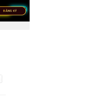
ĐĂNG KÝ