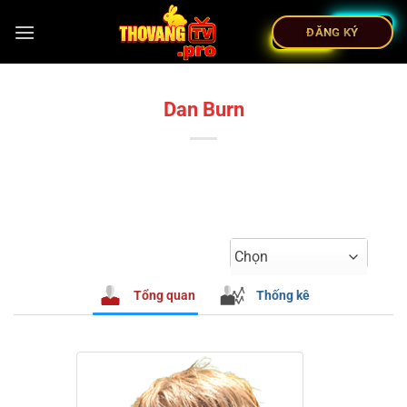
ĐĂNG KÝ
Dan Burn
Chọn
Tổng quan
Thống kê