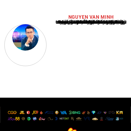
NGUYEN VAN MINH
Nguyễn Văn Minh là một trong những chuyên gia hàng đầu về báo cáo tin tức thể thao tại Việt Nam, với hơn 10 năm hoạt động trong ngành. Ông có kiến thức sâu rộng và kinh nghiệm đáng kể trong việc phân tích và báo cáo về các sự kiện thể thao hàng đầu. Sự hiểu biết sâu sắc của ông về ngành này đã giúp ông xây dựng uy tín và danh tiếng trong cộng đồng báo chí thể thao.