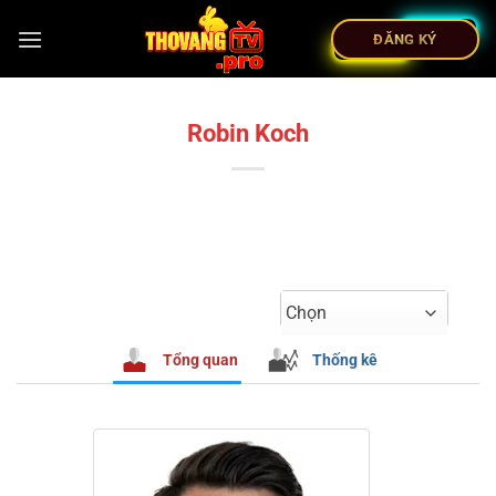
ĐĂNG KÝ
Robin Koch
Chọn
Tổng quan
Thống kê