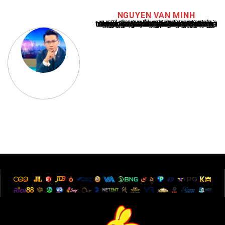
NGUYEN VAN MINH
Nguyễn Văn Minh là một trong những chuyên gia hàng đầu về báo cáo tin tức thể thao tại Việt Nam, với hơn 10 năm hoạt động trong ngành. Ông có kiến thức sâu rộng và kinh nghiệm đáng kể trong việc phân tích và báo cáo về các sự kiện thể thao hàng đầu. Sự hiểu biết sâu sắc của ông về ngành này đã giúp ông xây dựng uy tín và danh tiếng trong cộng đồng báo chí thể thao.