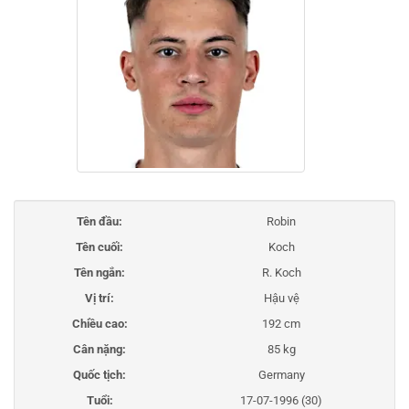
Tên đầu:
Robin
Tên cuối:
Koch
Tên ngắn:
R. Koch
Vị trí:
Hậu vệ
Chiều cao:
192 cm
Cân nặng:
85 kg
Quốc tịch:
Germany
Tuổi:
17-07-1996 (30)